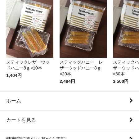
スティックレザーウッ
スティックハニー レ
スティックハ
ドハニー8ｇ×10本
ザーウッドハニー8ｇ
ザーウッドハ
×20本
×30本
1,404円
2,484円
3,500円
ホーム
カートを見る