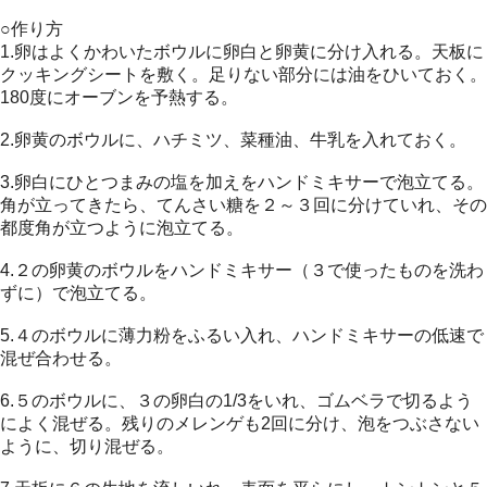
○作り方
1.卵はよくかわいたボウルに卵白と卵黄に分け入れる。天板に
クッキングシートを敷く。足りない部分には油をひいておく。
180度にオーブンを予熱する。
2.卵黄のボウルに、ハチミツ、菜種油、牛乳を入れておく。
3.卵白にひとつまみの塩を加えをハンドミキサーで泡立てる。
角が立ってきたら、てんさい糖を２～３回に分けていれ、その
都度角が立つように泡立てる。
4.２の卵黄のボウルをハンドミキサー（３で使ったものを洗わ
ずに）で泡立てる。
5.４のボウルに薄力粉をふるい入れ、ハンドミキサーの低速で
混ぜ合わせる。
6.５のボウルに、３の卵白の1/3をいれ、ゴムベラで切るよう
によく混ぜる。残りのメレンゲも2回に分け、泡をつぶさない
ように、切り混ぜる。