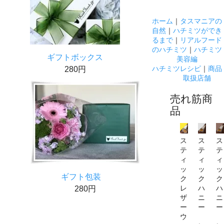
ホーム
｜
タスマニアの
自然
｜
ハチミツができ
るまで
｜
リアルフード
のハチミツ
｜
ハチミツ
ギフトボックス
美容編
ハチミツレシピ
｜
商品
280円
取扱店舗
売れ筋商
品
ス
ス
ス
テ
テ
テ
ィ
ィ
ィ
ッ
ッ
ッ
ギフト包装
ク
ク
ク
280円
レ
ハ
ハ
ザ
ニ
ニ
ー
ー
ー
ウ