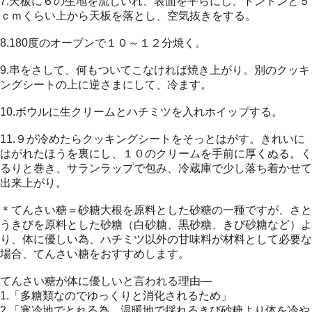
7.天板に６の生地を流しいれ、表面を平らにし、トントンと５
ｃｍくらい上から天板を落とし、空気抜きをする。
8.180度のオーブンで１０～１２分焼く。
9.串をさして、何もついてこなければ焼き上がり。別のクッキ
ングシートの上に逆さまにして、冷ます。
10.ボウルに生クリームとハチミツを入れホイップする。
11.９が冷めたらクッキングシートをそっとはがす。きれいに
はがれたほうを裏にし、１０のクリームを手前に厚くぬる。く
るりと巻き、サランラップで包み、冷蔵庫で少し落ち着かせて
出来上がり。
＊てんさい糖＝砂糖大根を原料とした砂糖の一種ですが、さと
うきびを原料とした砂糖（白砂糖、黒砂糖、きび砂糖など）よ
り、体に優しい為、ハチミツ以外の甘味料が材料として必要な
場合、てんさい糖をおすすめします。
てんさい糖が体に優しいと言われる理由―
1.「多糖類なのでゆっくりと消化されるため」
2.「寒冷地でとれる為、温暖地で採れるきび砂糖より体を冷や