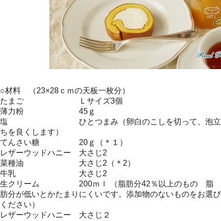
○材料 （23×28ｃｍの天板一枚分）
たまご Ｌサイズ3個
薄力粉 45ｇ
塩 ひとつまみ（卵白のこしを切って、泡立
ちを良くします）
てんさい糖 20ｇ（＊１）
レザーウッドハニー 大さじ2
菜種油 大さじ2（＊2）
牛乳 大さじ2
生クリーム 200ｍｌ （脂肪分42％以上のもの 脂
肪分が低いとかたまりにくいです。添加物のないものをお選び
ください）
レザーウッドハニー 大さじ２