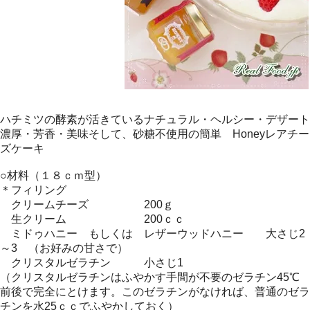
ハチミツの酵素が活きているナチュラル・ヘルシー・デザート
濃厚・芳香・美味そして、砂糖不使用の簡単 Honeyレアチー
ズケーキ
○材料（１８ｃｍ型）
＊フィリング
クリームチーズ 200ｇ
生クリーム 200ｃｃ
ミドゥハニー もしくは レザーウッドハニー 大さじ2
～3 （お好みの甘さで）
クリスタルゼラチン 小さじ1
（クリスタルゼラチンはふやかす手間が不要のゼラチン45℃
前後で完全にとけます。このゼラチンがなければ、普通のゼラ
チンを水25ｃｃでふやかしておく）