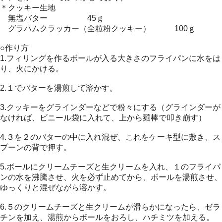
＊クッキー生地
無塩バター 45ｇ
グラハムクラッカー（全粒粉クッキー） 100ｇ
○作り方
1.フィリングを作るボールが入る大きさのフライパンに水をは
り、火にかける。
2.１でバターを湯煎して溶かす。
3.クッキーをグラインダーなどで粉々にする（グラインダーが
なければ、ビニール袋に入れて、上から麺棒で叩き崩す）
4.３を２のバターの中に入れ混ぜ、これをケーキ型に敷き、ス
プーンの背で押す。
5.ボールにクリームチーズと生クリームを入れ、１のフライパ
ンの水を沸騰させ、火を必ず止めてから、ボールを湯煎させ、
ゆっくりと混ぜながら溶かす。
6.５のクリームチーズと生クリームが滑らかになったら、ゼラ
チンを加え、湯煎からボールをおろし、ハチミツを加える。